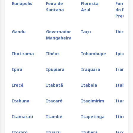
Eunápolis
Feira de
Floresta
Formos
Santana
Azul
do Rio
Preto
Gandu
Governador
Iaçu
Ibicaraí
Mangabeira
Ibotirama
Ilhéus
Inhambupe
Ipiaú
Ipirá
Ipupiara
Iraquara
Irara
Irecê
Itabatã
Itabela
Itabera
Itabuna
Itacaré
Itagimirim
Itamara
Itamarati
Itambé
Itapetinga
Itirucu
Itororó
Ituacu
Ituberá
Jacobin