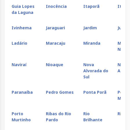
Guia Lopes
Inocência
Itaporã
Itaqui
da Laguna
Ivinhema
Jaraguari
Jardim
Juti
Ladário
Maracaju
Miranda
Mund
Novo
Naviraí
Nioaque
Nova
Nova
Alvorada do
Andra
Sul
Paranaíba
Pedro Gomes
Ponta Porã
Porto
Morri
Porto
Ribas do Rio
Rio
Rio N
Murtinho
Pardo
Brilhante