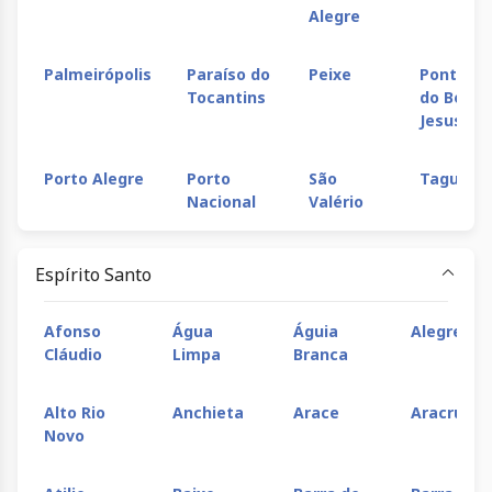
Alegre
Palmeirópolis
Paraíso do
Peixe
Ponte Al
Tocantins
do Bom
Jesus
Porto Alegre
Porto
São
Taguati
Nacional
Valério
Espírito Santo
Afonso
Água
Águia
Alegre
Cláudio
Limpa
Branca
Alto Rio
Anchieta
Arace
Aracruz
Novo