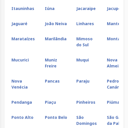
Itauninhas
Iúna
Jacaraipe
Jacupemb
Jaguaré
João Neiva
Linhares
Mantenóp
Marataízes
Marilândia
Mimoso
Montanha
do Sul
Mucurici
Muniz
Muqui
Nova
Freire
Almeida
Nova
Pancas
Paraju
Pedro
Venécia
Canário
Pendanga
Piaçu
Pinheiros
Piúma
Ponto Alto
Ponto Belo
São
São Gabrie
Domingos
da Palha