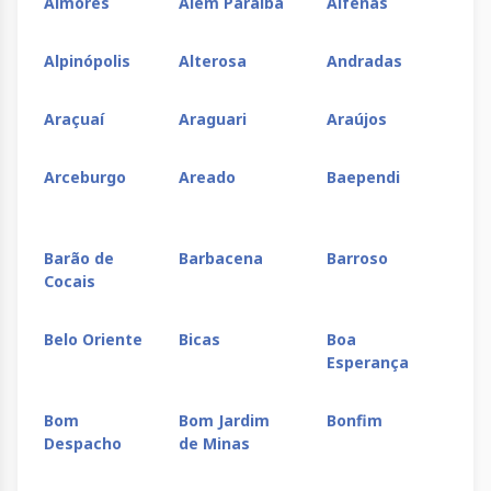
Aimorés
Além Paraíba
Alfenas
Al
Alpinópolis
Alterosa
Andradas
An
Araçuaí
Araguari
Araújos
Ar
Arceburgo
Areado
Baependi
Ba
Sul
Barão de
Barbacena
Barroso
Be
Cocais
Belo Oriente
Bicas
Boa
Bo
Esperança
Bom
Bom Jardim
Bonfim
Bo
Despacho
de Minas