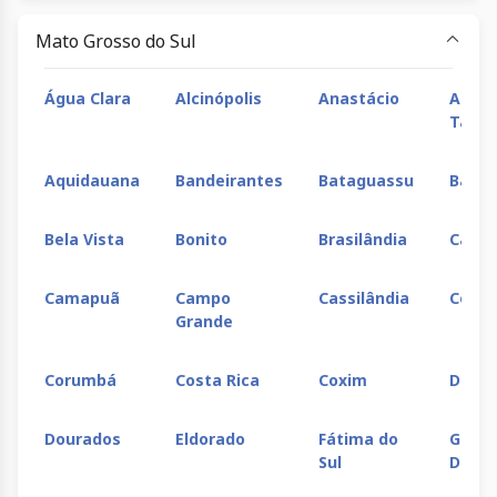
Mato Grosso do Sul
Água Clara
Alcinópolis
Anastácio
Apare
Tabo
Aquidauana
Bandeirantes
Bataguassu
Batay
Bela Vista
Bonito
Brasilândia
Caara
Camapuã
Campo
Cassilândia
Corgu
Grande
Corumbá
Costa Rica
Coxim
Deodá
Dourados
Eldorado
Fátima do
Gloria
Sul
Dour