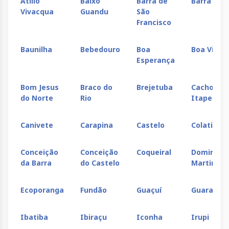
Atilio
Baixo
Barra de
Barra do 
Vivacqua
Guandu
São
Francisco
Baunilha
Bebedouro
Boa
Boa Vista
Esperança
Bom Jesus
Braco do
Brejetuba
Cachoeiro
do Norte
Rio
Itapemir
Canivete
Carapina
Castelo
Colatina
Conceição
Conceição
Coqueiral
Domingos
da Barra
do Castelo
Martins
Ecoporanga
Fundão
Guaçuí
Guarapari
Ibatiba
Ibiraçu
Iconha
Irupi