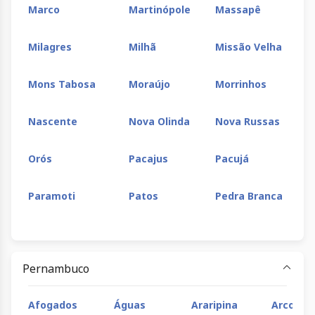
Marco
Martinópole
Massapê
Milagres
Milhã
Missão Velha
Mons Tabosa
Moraújo
Morrinhos
Nascente
Nova Olinda
Nova Russas
Orós
Pacajus
Pacujá
Paramoti
Patos
Pedra Branca
Pentecoste
Piquet
Pires Ferreira
Carneiro
Pernambuco
Porteiras
Potengi
Prea
Afogados
Águas
Araripina
Arco Ve