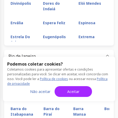
Divinópolis
Dores do
Elói Mendes
En
Indaiá
Na
Ervália
Espera Feliz
Espinosa
Est
Estrela Do
Eugenópolis
Extrema
Fe
Sul
Rio de Janeiro
Formiga
Fronteira
Frutal
Gal
Podemos coletar cookies?
Coletamos cookies para apresentar ofertas e condições
Aeroporto
Alcântara
Angra dos
Araru
Gouveia
Governador
Guanhães
Gu
personalizadas para você. Se clicar em aceitar, você concorda com
do Galeão
Reis
Valadares
isso. Você pode ler a
Política de cookies
ou acessar nossa
Política
de privacidade
Arcozelo
Arraial do
Bacaxá
Barra 
Guarani
Guaxupé
Heliodora
Ibi
Não aceitar
Aceitar
Cabo
João
Ibitiúra de
Inconfidentes
Inhapim
In
Barra do
Barra do
Barra
Bom Ja
Minas
Itabapoana
Piraí
Mansa