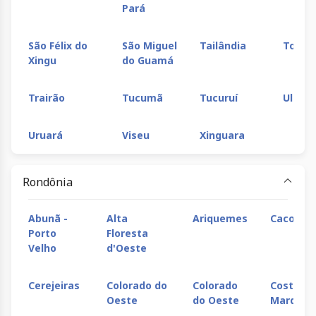
Pará
São Félix do
São Miguel
Tailândia
Tomé-
Xingu
do Guamá
Trairão
Tucumã
Tucuruí
Ulianó
Uruará
Viseu
Xinguara
Rondônia
Abunã -
Alta
Ariquemes
Cacoal
Porto
Floresta
Velho
d'Oeste
Cerejeiras
Colorado do
Colorado
Costa
Oeste
do Oeste
Marques