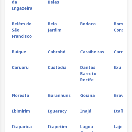
da
Belas
Ingazeira
Quiterianópolis
Quixadá
Quixeramobim
Belém do
Belo
Bodoco
Bom
Russas
Saboeiro
Salitre
São
Jardim
Conselh
Francisco
Santana do
São
São Luís do
Acaraú
Benedito
Curu
Buíque
Cabrobó
Caraibeiras
Carnaíb
Senador Sá
Serrota
Sobral
Caruaru
Custódia
Dantas
Exu
Barreto -
Tamboril
Tamboril
Tauá
Recife
(Sucesso)
Floresta
Garanhuns
Goiana
Gravatá
Tianguá
Trussu
Tururu
Ibimirim
Iguaracy
Inajá
Itaíba
Ubaúna
Umirim
Uruburetama
Itaparica
Itapetim
Lagoa
Lajedo
Varjota
Várzea
Viçosa