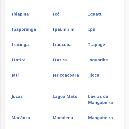
Wagner
Wenceslau
Xique-
Guimarães
Xique
Ibiapina
Icó
Iguatu
Ipaporanga
Ipaumirim
Ipu
Iratinga
Irauçuba
Itapagé
Itatira
Itatira
Jaguaribe
Jati
Jericoacoara
Jijoca
Jucás
Lagoa Mato
Lavras da
Mangabeira
Macãoca
Madalena
Mangabeira