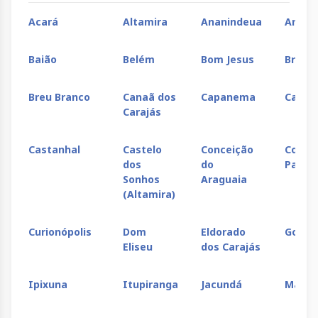
Acará
Altamira
Ananindeua
Anapu
Baião
Belém
Bom Jesus
Braga
Breu Branco
Canaã dos
Capanema
Capit
Carajás
Castanhal
Castelo
Conceição
Concór
dos
do
Pará
Sonhos
Araguaia
(Altamira)
Curionópolis
Dom
Eldorado
Goian
Eliseu
dos Carajás
Ipixuna
Itupiranga
Jacundá
Mãe d