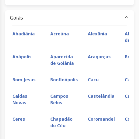
Goiás
Abadiânia
Acreúna
Alexânia
Alto P
de Go
Anápolis
Aparecida
Aragarças
Bom J
de Goiânia
Bom Jesus
Bonfinópolis
Cacu
Caiap
Caldas
Campos
Castelândia
Catal
Novas
Belos
Ceres
Chapadão
Coromandel
Corum
do Céu