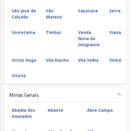
São José do
São
Sayonara
Serra Sed
Calçado
Mateus
Sooretama
Timbui
Venda
Viana
Nova do
Imigrante
Victor Hugo
Vila Riacho
Vila Velha
Vinhático
Vitória
Minas Gerais
Abadia dos
Abaeté
Abre Campo
Aç
Dourados