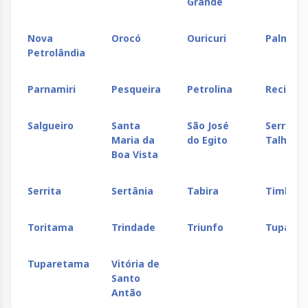
Grande
Alegre
Nova
Orocó
Ouricuri
Palmare
Petrolândia
Parnamiri
Pesqueira
Petrolina
Recife
Salgueiro
Santa
São José
Serra
Maria da
do Egito
Talhada
Boa Vista
Serrita
Sertânia
Tabira
Timbaú
Toritama
Trindade
Triunfo
Tupanat
Tuparetama
Vitória de
Santo
Antão