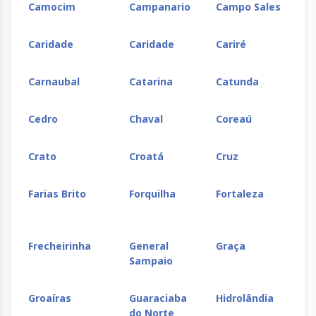
Camocim
Campanario
Campo Sales
Santa Rita
Santana
Santo
Santo
Caridade
Caridade
Cariré
de Cássia
Amaro
Antônio
de Jesu
Carnaubal
Catarina
Catunda
Santo
São Felipe
São Félix
São Joã
Estevão
Cedro
Chaval
Coreaú
do
Paraíso
Crato
Croatá
Cruz
Sapeaçu
Saubara
Seabra
Senhor 
Bonfim
Farias Brito
Forquilha
Fortaleza
Serrinha
Teixeira de
Uauá
Ubaitab
Freitas
Frecheirinha
General
Graça
Sampaio
Ubatã
Una
Valença
Vitória 
Conquis
Groaíras
Guaraciaba
Hidrolândia
do Norte