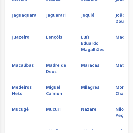
Jaguaquara
Jaguarari
Jequié
João
Dourad
Juazeiro
Lençóis
Luís
Macaran
Eduardo
Magalhães
Macaúbas
Madre de
Maracas
Matinh
Deus
Medeiros
Miguel
Milagres
Morro d
Neto
Calmon
Chapéu
Mucugê
Mucuri
Nazare
Nilo
Peçanh
Nova
Olindina
Oliveira
Palmeir