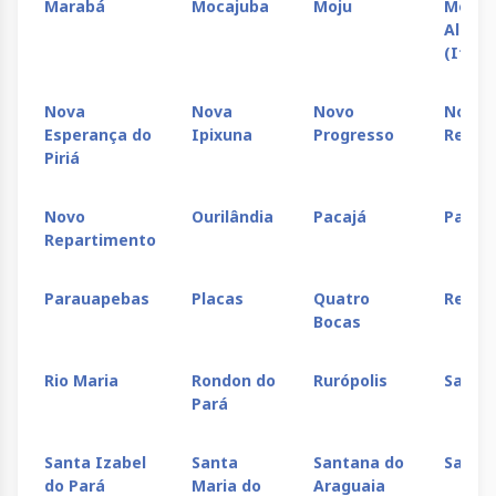
Marabá
Mocajuba
Moju
Morae
Almei
(Itait
Nova
Nova
Novo
Novo
Esperança do
Ipixuna
Progresso
Repar
Piriá
Novo
Ourilândia
Pacajá
Parag
Repartimento
Parauapebas
Placas
Quatro
Reden
Bocas
Rio Maria
Rondon do
Rurópolis
Salinó
Pará
Santa Izabel
Santa
Santana do
Santa
do Pará
Maria do
Araguaia