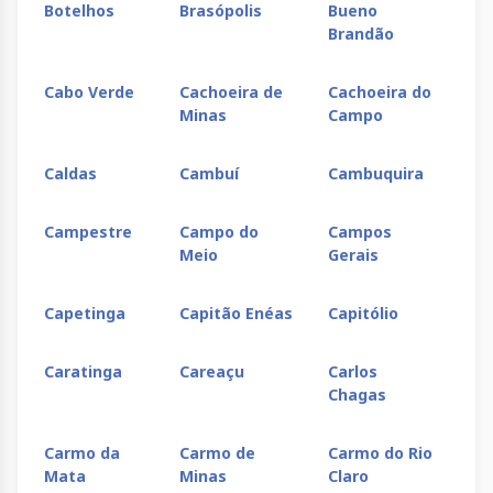
Botelhos
Brasópolis
Bueno
Bu
Brandão
Cabo Verde
Cachoeira de
Cachoeira do
Ca
Minas
Campo
Caldas
Cambuí
Cambuquira
Ca
Campestre
Campo do
Campos
Ca
Meio
Gerais
Capetinga
Capitão Enéas
Capitólio
Ca
Caratinga
Careaçu
Carlos
Ca
Chagas
Ca
Carmo da
Carmo de
Carmo do Rio
Ca
Mata
Minas
Claro
Mi