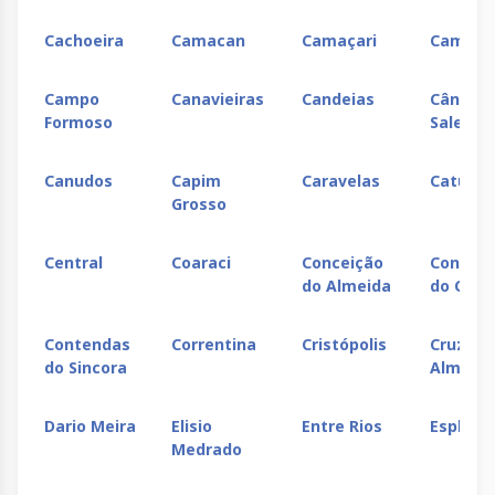
Cachoeira
Camacan
Camaçari
Camam
Campo
Canavieiras
Candeias
Cândido
Formoso
Sales
Canudos
Capim
Caravelas
Catu
Grosso
Central
Coaraci
Conceição
Conceiç
do Almeida
do Coit
Contendas
Correntina
Cristópolis
Cruz da
do Sincora
Almas
Dario Meira
Elisio
Entre Rios
Esplana
Medrado