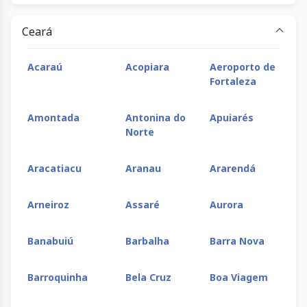
Viçosa
dos
Brejinhos
Ceará
Paulo
PIlar
Piritiba
Planalt
Acaraú
Acopiara
Aeroporto de
Afonso
Fortaleza
Poções
Ponto Novo
Porto
Posto d
Amontada
Antonina do
Apuiarés
Seguro
Mata
Norte
Prado
Presidente
Quijingue
Remans
Aracatiacu
Aranau
Ararendá
Tancredo
Neves
Arneiroz
Assaré
Aurora
Riachão
Rio Real
Roda Velha
Ruy
Banabuiú
Barbalha
Barra Nova
das Neves
Barbosa
Barroquinha
Bela Cruz
Boa Viagem
Salinas da
Salvador
Santa Cruz
Santa
Margarida
Cabralia
Maria d
Vitória