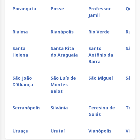
Porangatu
Posse
Professor
Quirin
Jamil
Rialma
Rianápolis
Rio Verde
Rubia
Santa
Santa Rita
Santo
São D
Helena
do Araguaia
Antônio da
Barra
São João
São Luís de
São Miguel
São S
D'Aliança
Montes
Belos
Serranópolis
Silvânia
Teresina de
Terez
Goiás
Uruaçu
Urutaí
Vianópolis
Vicent