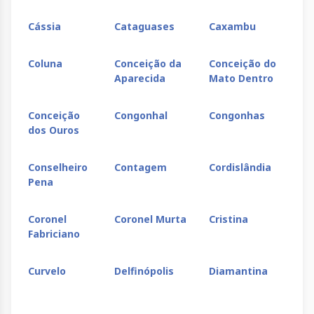
Cássia
Cataguases
Caxambu
Ce
Coluna
Conceição da
Conceição do
Co
Aparecida
Mato Dentro
Ri
Conceição
Congonhal
Congonhas
Co
dos Ouros
La
Conselheiro
Contagem
Cordislândia
Co
Pena
Coronel
Coronel Murta
Cristina
Cru
Fabriciano
Curvelo
Delfinópolis
Diamantina
Div
de