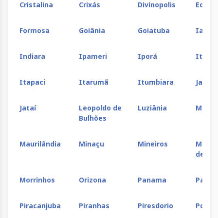
Cristalina
Crixás
Divinopolis
Edéia
Formosa
Goiânia
Goiatuba
Iaciar
Indiara
Ipameri
Iporá
Itajá
Itapaci
Itarumã
Itumbiara
Jarag
Jataí
Leopoldo de
Luziânia
Marza
Bulhões
Maurilândia
Minaçu
Mineiros
Monte
de Go
Morrinhos
Orizona
Panama
Paran
Piracanjuba
Piranhas
Piresdorio
Pontal