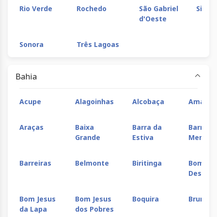
Rio Verde
Rochedo
São Gabriel
Sidro
d'Oeste
Sonora
Três Lagoas
Bahia
Acupe
Alagoinhas
Alcobaça
Amargo
Araças
Baixa
Barra da
Barra d
Grande
Estiva
Men
Barreiras
Belmonte
Biritinga
Bom
Despac
Bom Jesus
Bom Jesus
Boquira
Brumad
da Lapa
dos Pobres