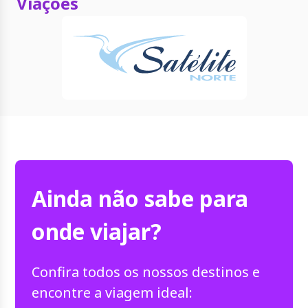
Viações
Ainda não sabe para
onde viajar?
Confira todos os nossos destinos e
encontre a viagem ideal: