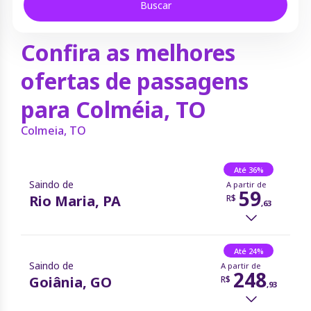
Buscar
Confira as melhores
ofertas de passagens
para Colméia, TO
Colmeia, TO
Até 36%
Saindo de
A partir de
59
Rio Maria, PA
R$
,
63
1
resultado
Até 24%
Preço
Data
Ordenar por:
Saindo de
A partir de
248
Goiânia, GO
R$
,
93
Rio Maria, PA
Até 36%