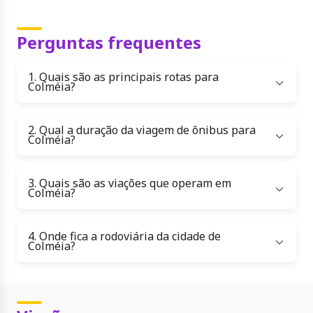
28/06/2026
Colmeia, TO
1
resultado
Preço
Data
Ordenar por:
A partir de
Perguntas frequentes
59
R$
,
63
Goiania, GO
Até 24%
1. Quais são as principais rotas para
04/07/2026
Colméia?
Colmeia, TO
A partir de
248
2. Qual a duração da viagem de ônibus para
R$
,
93
Colméia?
3. Quais são as viações que operam em
Colméia?
4. Onde fica a rodoviária da cidade de
Colméia?