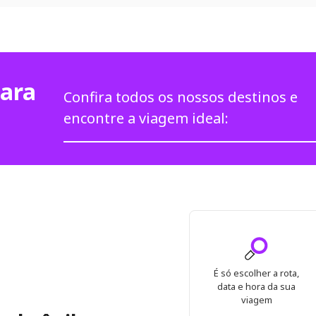
para
Confira todos os nossos destinos e
encontre a viagem ideal:
É só escolher a rota,
data e hora da sua
viagem