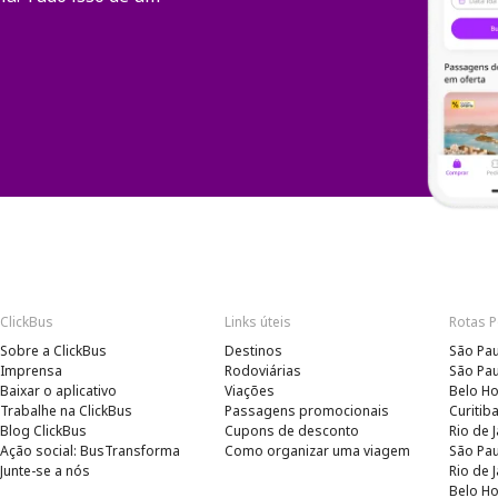
ClickBus
Links úteis
Rotas 
Sobre a ClickBus
Destinos
São Pau
Imprensa
Rodoviárias
São Pau
Baixar o aplicativo
Viações
Belo Ho
Trabalhe na ClickBus
Passagens promocionais
Curitib
Blog ClickBus
Cupons de desconto
Rio de 
Ação social: BusTransforma
Como organizar uma viagem
São Pau
Junte-se a nós
Rio de 
Belo Ho