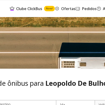
Clube ClickBus
Ofertas
Pedidos
A
Novo!
de ônibus para
Leopoldo De Bulh
Destino
Ida
Vol