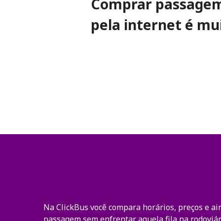
Comprar passagem
pela internet é mui
Na ClickBus você compara horários, preços e ai
passagem sem enfrentar aquela fila na rodoviár