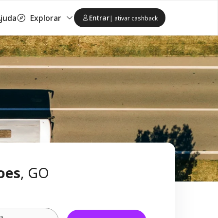
juda
Explorar
Entrar
| ativar cashback
oes
, GO
ta