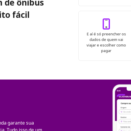
 de ônibus
to fácil
E aí é só preencher os
dados de quem vai
viajar e escolher como
pagar
nda garante sua
ia. Tudo isso de um