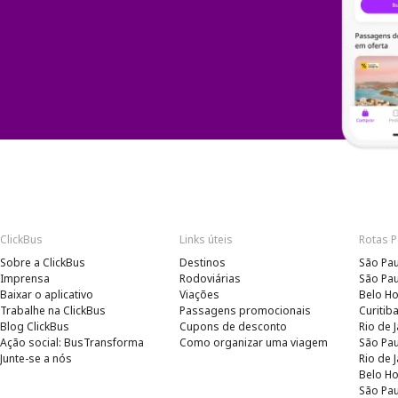
ClickBus
Links úteis
Rotas 
Sobre a ClickBus
Destinos
São Pau
Imprensa
Rodoviárias
São Pau
Baixar o aplicativo
Viações
Belo Ho
Trabalhe na ClickBus
Passagens promocionais
Curitib
Blog ClickBus
Cupons de desconto
Rio de 
Ação social: BusTransforma
Como organizar uma viagem
São Pau
Junte-se a nós
Rio de 
Belo Ho
São Pau