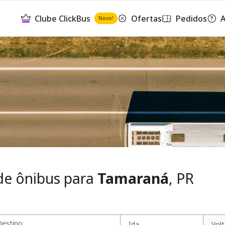
Clube ClickBus
Ofertas
Pedidos
A
Novo!
de ônibus para
Tamaraná
, PR
Destino
Ida
Vol