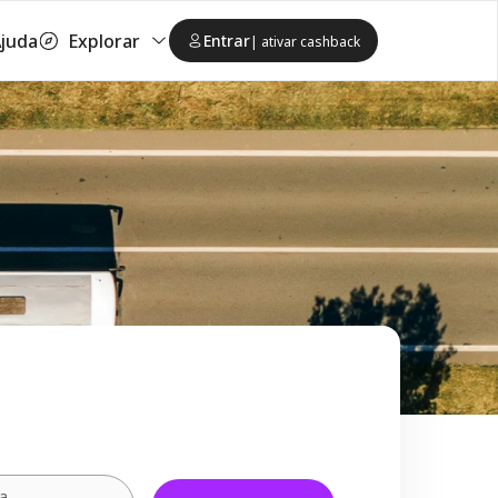
juda
Explorar
Entrar
| ativar cashback
ta