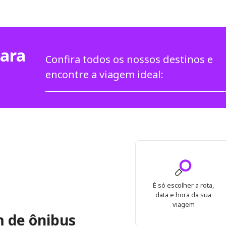
para
Confira todos os nossos destinos e
encontre a viagem ideal:
É só escolher a rota,
data e hora da sua
viagem
 de ônibus