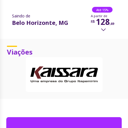
Até 15%
Saindo de
A partir de
128
Belo Horizonte, MG
R$
,
69
1
resultado
Preço
Data
Ordenar por:
Viações
Belo Horizonte, MG -
Até 15%
Rodoviária
01/07/2026
Itambacuri, MG
A partir de
128
R$
,
69