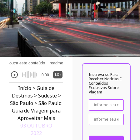
ouça este conteúdo
readme
Inscreva-se Para
1.0x
0:00
Receber Notícias E
Conteúdos
Início
>
Guia de
Exclusivos Sobre
Viagem
Destinos
>
Sudeste
>
São Paulo
>
São Paulo:
Guia de Viagem para
Aproveitar Mais
03 OUTUBRO
2022