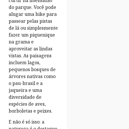
curtir na imensidão
do parque. Você pode
alugar uma bike para
passear pelas pistas
de lá ou simplesmente
fazer um piquenique
na grama e
aproveitar as lindas
vistas. As paisagens
incluem lagos,
pequenos bosques de
árvores nativas como
o pau-brasil e a
jaqueira e uma
diversidade de
espécies de aves,
borboletas e peixes.
E não é só isso: a
natureza é o destaque