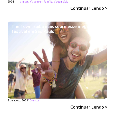
2024
amigos
,
Viagem em Família
,
Viagem Solo
Continuar Lendo >
The Town: saiba mais sobre esse mega
festival em São Paulo
2 de agosto 2023
°
Eventos
Continuar Lendo >