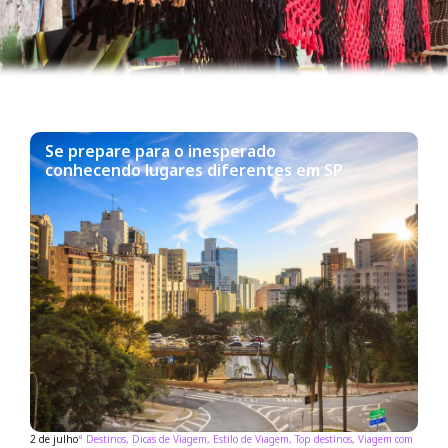
Se prepare para o inesperado
conhecendo lugares diferentes em SP
2 de julho
°
Destinos
,
Dicas de Viagem
,
Estilo de Viagem
,
Top destinos
,
Viagem com