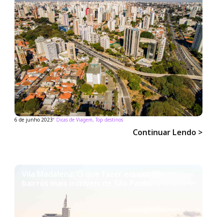
6 de junho 2023
°
Dicas de Viagem
,
Top destinos
Continuar Lendo >
Vila Madalena: O que fazer em um dos
bairros mais incríveis de São Paulo