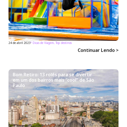
24 de abril 2023
°
Dicas de Viagem
,
Top destinos
Continuar Lendo >
Bom Retiro: 13 rolês para se divertir
em um dos bairros mais “cool” de São
Paulo