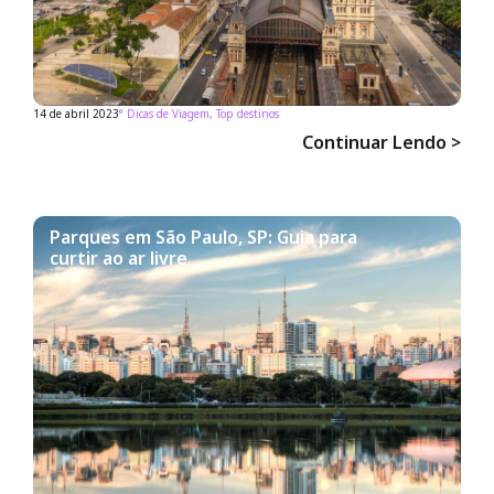
14 de abril 2023
°
Dicas de Viagem
,
Top destinos
Continuar Lendo >
Parques em São Paulo, SP: Guia para
curtir ao ar livre