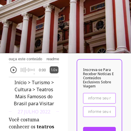
ouça este conteúdo
readme
Inscreva-se Para
1.0x
0:00
Receber Notícias E
Conteúdos
Início
>
Turismo
>
Exclusivos Sobre
Viagem
Cultura
>
Teatros
Mais Famosos do
Brasil para Visitar
27 JULHO 2022
Você costuma
conhecer os
teatros