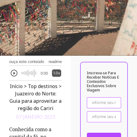
ouça este conteúdo
readme
Inscreva-se Para
1.0x
0:00
Receber Notícias E
Conteúdos
Início
>
Top destinos
>
Exclusivos Sobre
Viagem
Juazeiro do Norte:
Guia para aproveitar a
região do Cariri
07 JANEIRO 2023
Conhecida como a
capital da fé, no