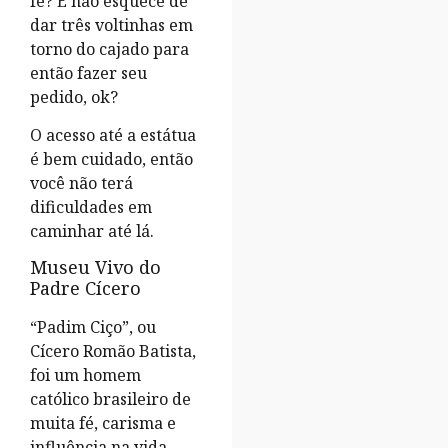
fé? E não esquece de
dar três voltinhas em
torno do cajado para
então fazer seu
pedido, ok?
O acesso até a estátua
é bem cuidado, então
você não terá
dificuldades em
caminhar até lá.
Museu Vivo do
Padre Cícero
“Padim Ciço”, ou
Cícero Romão Batista,
foi um homem
católico brasileiro de
muita fé, carisma e
influência na vida