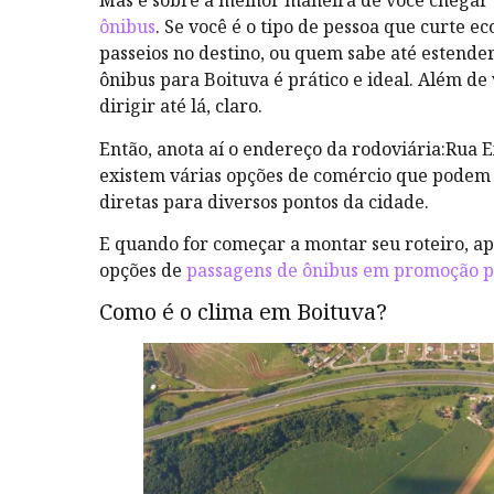
Mas e sobre a melhor maneira de você chegar a
ônibus
. Se você é o tipo de pessoa que curte 
passeios no destino, ou quem sabe até estender 
ônibus para Boituva é prático e ideal. Além d
dirigir até lá, claro.
Então, anota aí o endereço da rodoviária:Rua E
existem várias opções de comércio que podem 
diretas para diversos pontos da cidade.
E quando for começar a montar seu roteiro, a
opções de
passagens de ônibus em promoção p
Como é o clima em Boituva?