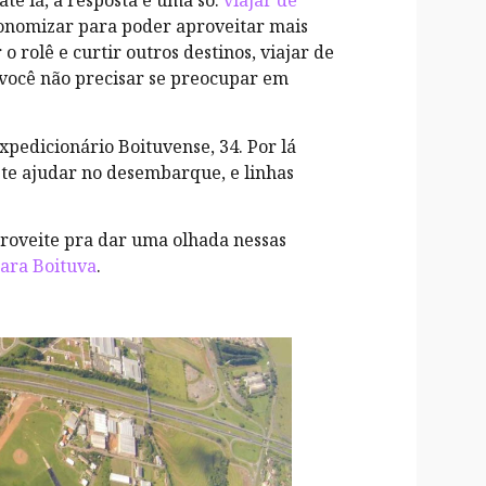
té lá, a resposta é uma só:
viajar de
economizar para poder aproveitar mais
o rolê e curtir outros destinos, viajar de
e você não precisar se preocupar em
xpedicionário Boituvense, 34. Por lá
te ajudar no desembarque, e linhas
proveite pra dar uma olhada nessas
ara Boituva
.