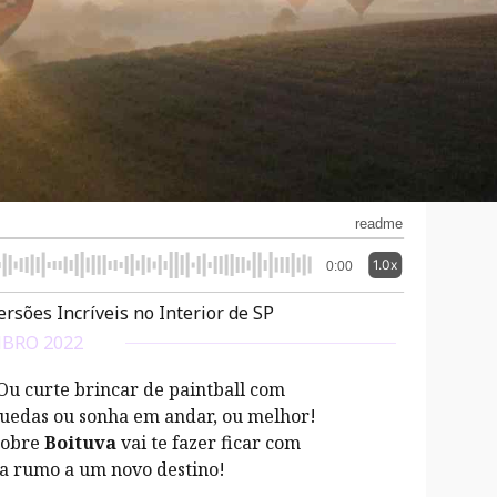
readme
1.0x
0:00
ersões Incríveis no Interior de SP
BRO 2022
 Ou curte brincar de paintball com
quedas ou sonha em andar, ou melhor!
 sobre
Boituva
vai te fazer ficar com
da rumo a um novo destino!