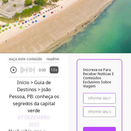
ouça este conteúdo
readme
Inscreva-se Para
1.0x
0:00
Receber Notícias E
Conteúdos
Início
>
Guia de
Exclusivos Sobre
Viagem
Destinos
>
João
Pessoa, PB: conheça os
segredos da capital
verde
07 DEZEMBRO
2023