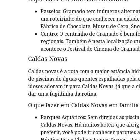
Passeios: Gramado tem inúmeras alternati
um roteirinho do que conhecer na cidade.
Fábrica de Chocolate, Museu de Cera, Sno
Centro: O centrinho de Gramado é bem fof
regionais. Também é nesta localização que
acontece o Festival de Cinema de Gramad
Caldas Novas
Caldas novas é a rota com a maior estância hi
de piscinas de águas quentes espalhadas pela c
idosos adoram ir para Caldas Novas, já que a 
dar uma fugidinha da rotina.
O que fazer em Caldas Novas em família
Parques Aquáticos: Sem dúvidas as piscin
Caldas Novas. Há muitos hotéis que abrig
preferir, você pode ir conhecer parques 
Náutico Praia Clube e Lagoa Termas Par