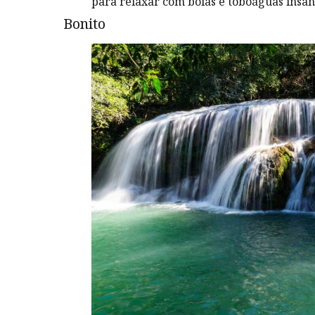
para relaxar com boias e toboáguas insan
Bonito