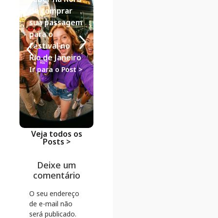
Fim de
Aéreas vs.
de comprar
Semana para
Ônibus:
sua passagem
Casal: Guia de
análise de
para o
Viagem de
descontos
festival no
Ônibus
como a
Rio de Janeiro
ClickBus
Ir para o Post >
Ir para o Post >
lidera na
economia
Ir para o Po
Veja todos os
Posts >
Deixe um
comentário
O seu endereço
de e-mail não
será publicado.