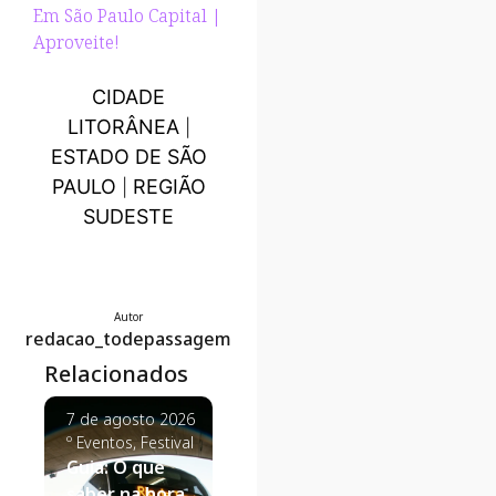
Em São Paulo Capital |
Aproveite!
CIDADE
LITORÂNEA
|
ESTADO DE SÃO
PAULO
REGIÃO
|
SUDESTE
Autor
redacao_todepassagem
Relacionados
7 de agosto 2026
7 de agosto 2026
7 de agosto
º
Eventos
,
Festival
º
Estilo de Viagem
,
º
Click Econ
Guia: O que
Viagem de Casal
Dicas de Vi
Destinos de
Passagens
saber na hora