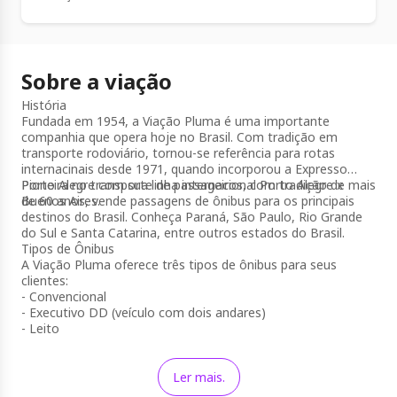
Sobre a viação
História
Fundada em 1954, a Viação Pluma é uma importante
companhia que opera hoje no Brasil. Com tradição em
transporte rodoviário, tornou-se referência para rotas
internacinais desde 1971, quando incorporou a Expresso
Porto Alegre com sua linha internacional Porto Alegre x
Pioneira no transporte de passageiros, com tradição de mais
Buenos Aires.
de 60 anos, vende passagens de ônibus para os principais
destinos do Brasil. Conheça Paraná, São Paulo, Rio Grande
do Sul e Santa Catarina, entre outros estados do Brasil.
Tipos de Ônibus
A Viação Pluma oferece três tipos de ônibus para seus
clientes:
- Convencional
- Executivo DD (veículo com dois andares)
- Leito
Ler mais.