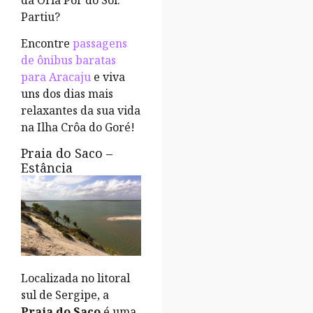
da Orla Pôr do Sol.
Partiu?
Encontre
passagens
de ônibus baratas
para Aracaju
e viva
uns dos dias mais
relaxantes da sua vida
na Ilha Crôa do Goré!
Praia do Saco –
Estância
Localizada no litoral
sul de Sergipe, a
Praia do Saco
é uma