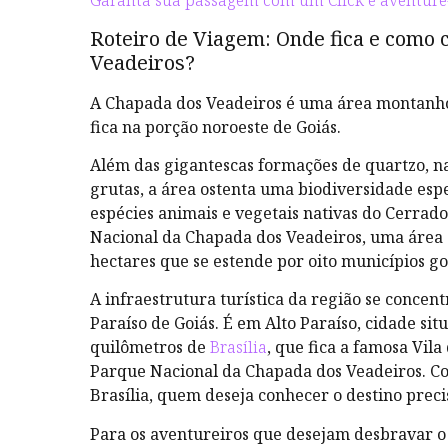
Garanta sua passagem com um Click e aventure
Roteiro de Viagem: Onde fica e como 
Veadeiros?
A Chapada dos Veadeiros é uma área montanhos
fica na porção noroeste de Goiás.
Além das gigantescas formações de quartzo, na
grutas, a área ostenta uma biodiversidade esp
espécies animais e vegetais nativas do Cerrado
Nacional da Chapada dos Veadeiros, uma área 
hectares que se estende por oito municípios g
A infraestrutura turística da região se concen
Paraíso de Goiás. É em Alto Paraíso, cidade si
quilômetros de
Brasília
, que fica a famosa Vila
Parque Nacional da Chapada dos Veadeiros. C
Brasília, quem deseja conhecer o destino precis
Para os aventureiros que desejam desbravar 