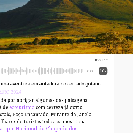
readme
1.0x
0:00
 uma aventura encantadora no cerrado goiano
EIRO 2024
cida por abrigar algumas das paisagens
fã de
ecoturismo
com certeza já ouviu
stais, Poço Encantado, Mirante da Janela
lhares de turistas todos os anos. Dona
arque Nacional da Chapada dos