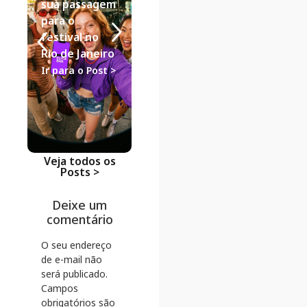
Semana para
Ônibus:
sua passagem
Casal: Guia de
análise de
para o
Viagem de
descontos
festival no
Ônibus
como a
Rio de Janeiro
ClickBus
Ir para o Post >
Ir para o Post >
lidera na
economia
Ir para o Po
Veja todos os
Posts >
Deixe um
comentário
O seu endereço
de e-mail não
será publicado.
Campos
obrigatórios são