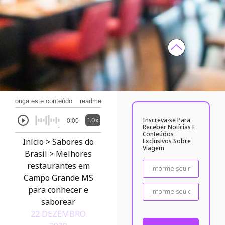
ouça este conteúdo
readme
Inscreva-se Para
1.0x
0:00
Receber Notícias E
Conteúdos
Início
>
Sabores do
Exclusivos Sobre
Viagem
Brasil
>
Melhores
restaurantes em
Campo Grande MS
para conhecer e
saborear
22 DEZEMBRO