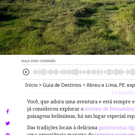
ouça este conteúdo
Início
>
Guia de Destinos
>
Abreu e Lima, PE: ex
07 NOVEM
Você, que adora uma aventura e está sempre em
já considerou explorar o
interior de Pernambu
paisagens belíssimas, há um lugar especial es
Das tradições locais à deliciosa
gastronomia típ
uma experiência maneira do
interior perna