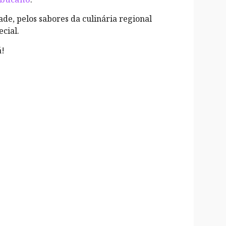
de, pelos sabores da culinária regional
ecial.
á!