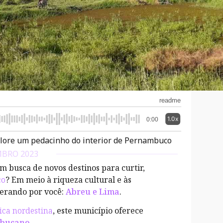
readme
1.0x
0:00
plore um pedacinho do interior de Pernambuco
BRO 2023
 busca de novos destinos para curtir,
co
? Em meio à riqueza cultural e às
perando por você:
Abreu e Lima
.
ica nordestina
, este município oferece
mbucano
.