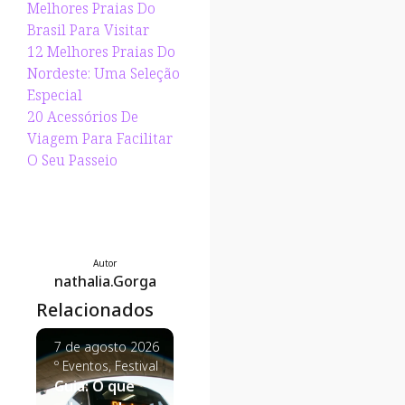
Melhores Praias Do
Brasil Para Visitar
12 Melhores Praias Do
Nordeste: Uma Seleção
Especial
20 Acessórios De
Viagem Para Facilitar
O Seu Passeio
Autor
nathalia.Gorga
Relacionados
7 de agosto 2026
7 de agosto 2026
7 de agosto
º
Eventos
,
Festival
º
Estilo de Viagem
,
º
Click Econ
Guia: O que
Viagem de Casal
Dicas de Vi
Destinos de
Passagens