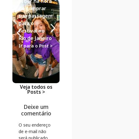
saber na hora
Fim de
Aéreas vs.
de comprar
Semana para
Ônibus:
sua passagem
Casal: Guia de
análise de
para o
Viagem de
descontos
festival no
Ônibus
como a
Rio de Janeiro
ClickBus
Ir para o Post >
Ir para o Post >
lidera na
economia
Ir para o Po
Veja todos os
Posts >
Deixe um
comentário
O seu endereço
de e-mail não
será publicado.