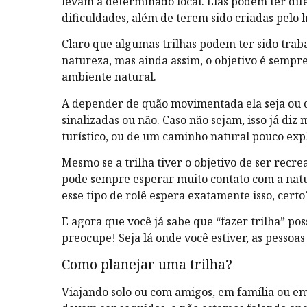
levam a determinado local. Elas podem ter dif
dificuldades, além de terem sido criadas pelo 
Claro que algumas trilhas podem ter sido tra
natureza, mas ainda assim, o objetivo é sempr
ambiente natural.
A depender de quão movimentada ela seja ou d
sinalizadas ou não. Caso não sejam, isso já diz
turístico, ou de um caminho natural pouco exp
Mesmo se a trilha tiver o objetivo de ser recre
pode sempre esperar muito contato com a natur
esse tipo de rolê espera exatamente isso, certo
E agora que você já sabe que “fazer trilha” po
preocupe! Seja lá onde você estiver, as pessoa
Como planejar uma trilha?
Viajando solo ou com amigos, em família ou em