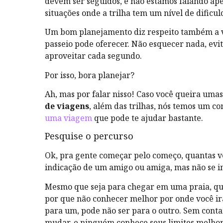
devem ser seguidos, e não estamos falando ap
situações onde a trilha tem um nível de dificul
Um bom planejamento diz respeito também a v
passeio pode oferecer. Não esquecer nada, evi
aproveitar cada segundo.
Por isso, bora planejar?
Ah, mas por falar nisso! Caso você queira uma
de viagens
, além das trilhas, nós temos um c
uma viagem
que pode te ajudar bastante.
Pesquise o percurso
Ok, pra gente começar pelo começo, quantas ve
indicação de um amigo ou amiga, mas não se 
Mesmo que seja para chegar em uma praia, qu
por que não conhecer melhor por onde você irá
para um, pode não ser para o outro. Sem conta
mudar, e ninguém conhece seus limites melho