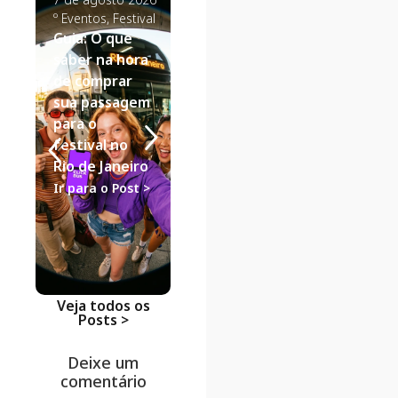
º
Eventos
,
Festival
º
Estilo de Viagem
,
º
Click Econ
Guia: O que
Viagem de Casal
Dicas de Vi
Destinos de
Passagens
saber na hora
Fim de
Aéreas vs.
de comprar
Semana para
Ônibus:
sua passagem
Casal: Guia de
análise de
para o
Viagem de
descontos
festival no
Ônibus
como a
Rio de Janeiro
ClickBus
Ir para o Post >
Ir para o Post >
lidera na
economia
Ir para o Po
Veja todos os
Posts >
Deixe um
comentário