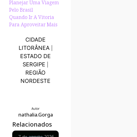
Planejar Uma Viagem
Pelo Brasil
Quando Ir A Vitoria
Para Aproveitar Mais
CIDADE
LITORÂNEA
|
ESTADO DE
SERGIPE
|
REGIÃO
NORDESTE
Autor
nathalia.Gorga
Relacionados
7 de agosto 2026
7 de agosto 2026
7 de agosto