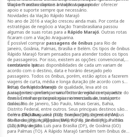
Viação Transbrasiliana e a Viação Araguarina.
filiais em outras capitais brasileiras para poder oferecer
apoio e suporte sempre que necessário.
Novidades da Viação Rápido Marajó
No ano de 2016 a viação cresceu ainda mais. Por conta de
estratégias de negócio a Viação Transbrasiliana passou
algumas de suas rotas para a
Rápido Marajó
. Outras rotas
ficaram com a Viação Araguarina.
É possível comprar
passagens de ônibus
para Rio de
Janeiro, Goiânia, Palmas, Brasília e Belém. Os tipos de ônibus
Rápido Marajó foram pensados para atender todos os tipos
de passageiros. Por isso, existem as opções: convencional,
executivo e leito.
Lembrando que as disponibilidades de cada um variam de
acordo com o destino, data e horário desejado pelo
passageiro. Todos os ônibus, porém, estão aptos a fazerem
viagens de curta, média e longa duração (de acordo com sua
linha). Com atendimento de qualidade, leva até os
Rotas da Rápido Marajó
passageiros, conforto e uma frota de veículos equipados
A viação tem presença mais forte na região centro-oeste do
com as melhores tecnologias no mercado de transporte
Brasil. Entre as principais rotas interestaduais, está em
rodoviário.
Goiás, Rio de Janeiro, São Paulo, Minas Gerais, Bahia,
Distrito Federal, entre outros. Seus principais destinos são
Belém (PA), Araguaína (TO), Brasília (DF), Estreito (MA),
Com a
ClickBus
, você pode comprar passagens de ônibus
Madureira (RJ), Açailândia (MA), Rio de Janeiro (RJ), Palmas
do Rio de Janeiro (RJ) para Belém (PA), de Belém para São
(TO) e Porangatu.
Luís (MA), de São Luís para Brasília (DF), de Goiânia (GO)
para Palmas (TO). A Rápido Marajó também tem ônibus de
Imperatriz (MA) para Belém (PA) e de Belém para Goiânia