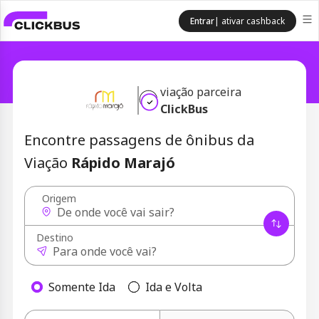
Entrar
| ativar cashback
viação parceira
ClickBus
Encontre passagens de ônibus da
Viação
Rápido Marajó
Origem
Destino
Somente Ida
Ida e Volta