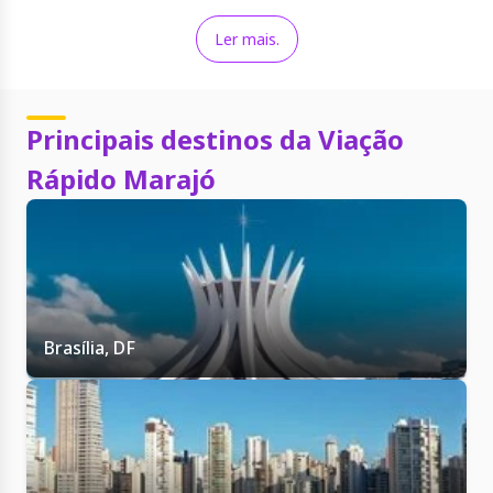
(GO) e Rio de Janeiro (RJ). Ônibus saindo de São Paulo (SP)
para Paragominas, de Brasília para Parnaíba e de Araguaína
Ler mais.
para Brasília de ônibus.
Principais destinos da Viação
Rápido Marajó
Brasília, DF