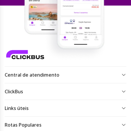
Central de atendimento
Todos os dias 07h às 22h.
ClickBus
Acessar
atendimento
Sobre a ClickBus
Links úteis
Imprensa
Destinos
Baixar o aplicativo
Rotas Populares
Rodoviárias