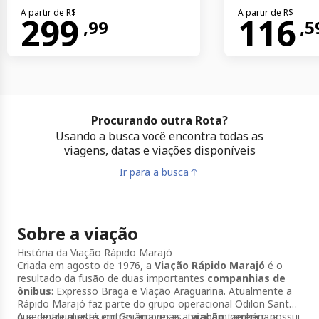
A partir de R$
A partir de R$
299
116
,
99
,
5
Procurando outra Rota?
Usando a busca você encontra todas as
viagens, datas e viações disponíveis
Ir para a busca
Sobre a viação
História da Viação Rápido Marajó
Criada em agosto de 1976, a
Viação Rápido Marajó
é o
resultado da fusão de duas importantes
companhias de
ônibus
: Expresso Braga e Viação Araguarina. Atualmente a
Rápido Marajó faz parte do grupo operacional Odilon Santos
que, entre muitas outras empresas, também gerencia a
A sede atual está em Goiânia, mas a
viação
também possui