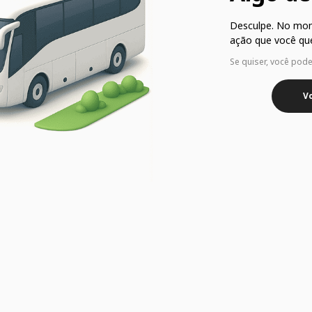
Desculpe. No mo
ação que você que
Se quiser, você pod
Vo