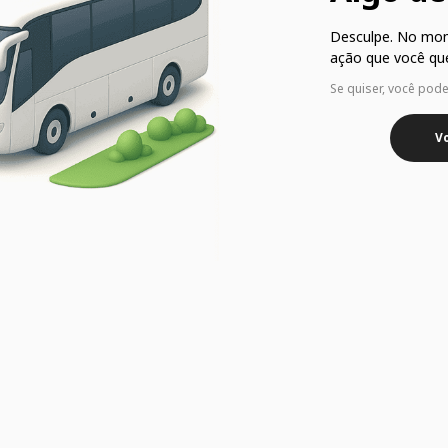
Desculpe. No mo
ação que você que
Se quiser, você pod
Vo