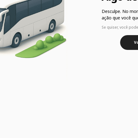
Desculpe. No mo
ação que você que
Se quiser, você pod
Vo