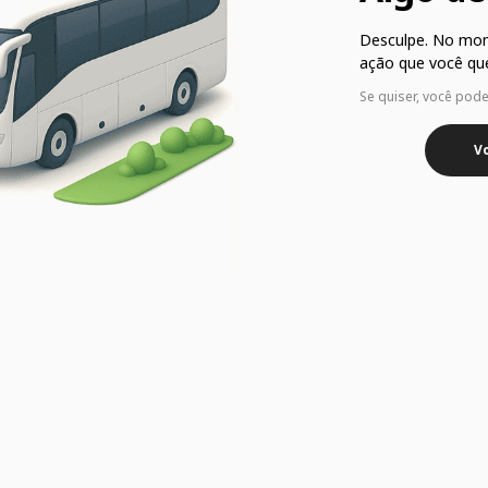
Desculpe. No mo
ação que você que
Se quiser, você pod
Vo