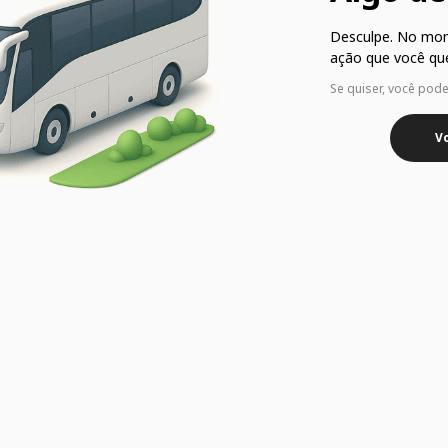
Desculpe. No mo
ação que você que
Se quiser, você pod
Vo