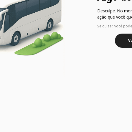
Desculpe. No mo
ação que você que
Se quiser, você pod
Vo