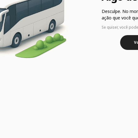
Desculpe. No mo
ação que você que
Se quiser, você pod
Vo