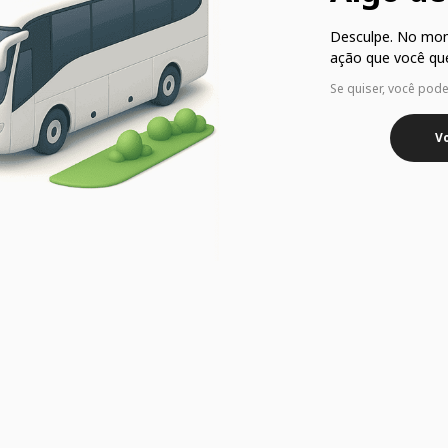
Desculpe. No mo
ação que você que
Se quiser, você pod
Vo