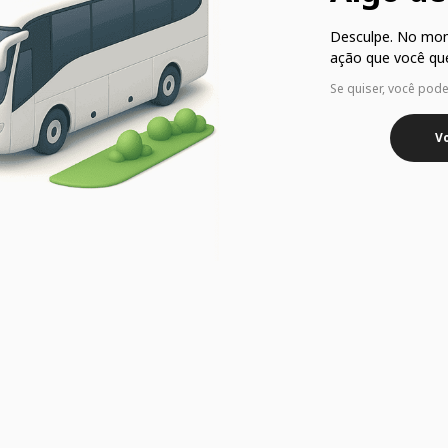
Desculpe. No mo
ação que você que
Se quiser, você pod
Vo