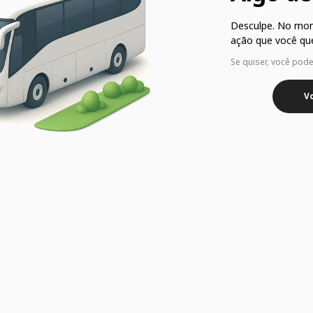
Desculpe. No mo
ação que você que
Se quiser, você pod
Vo