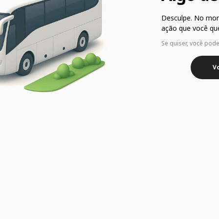
Desculpe. No mo
ação que você que
Se quiser, você pod
Vo