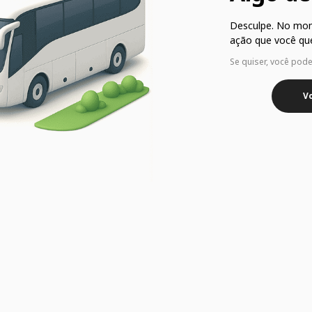
Desculpe. No mo
ação que você que
Se quiser, você pod
Vo