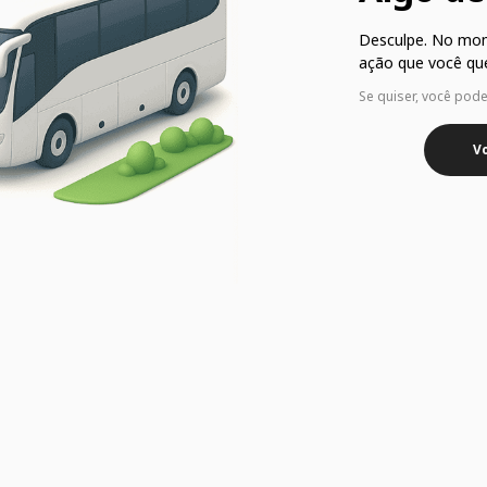
Desculpe. No mo
ação que você que
Se quiser, você pod
Vo