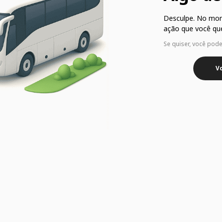
Desculpe. No mo
ação que você que
Se quiser, você pod
Vo