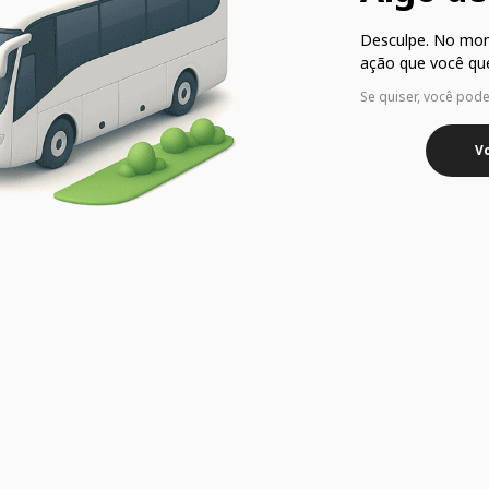
Desculpe. No mo
ação que você que
Se quiser, você pod
Vo