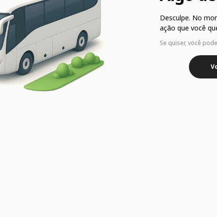
Desculpe. No mo
ação que você que
Se quiser, você pod
Vo