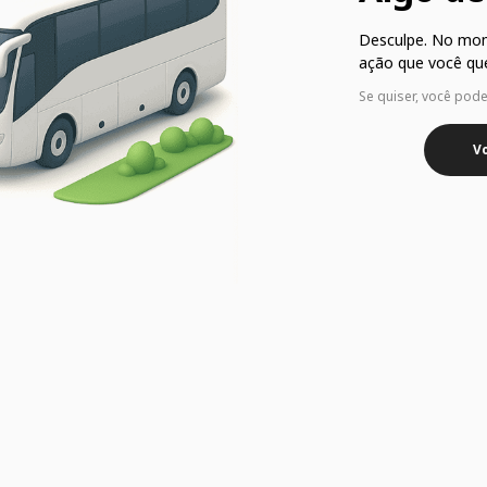
Desculpe. No mo
ação que você que
Se quiser, você pod
Vo