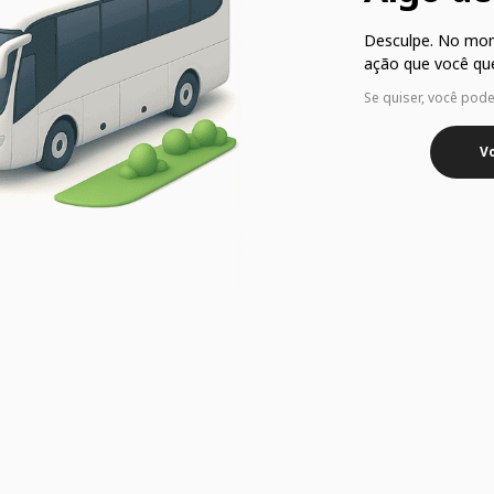
Desculpe. No mo
ação que você que
Se quiser, você pod
Vo