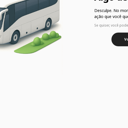
Desculpe. No mo
ação que você que
Se quiser, você pod
Vo