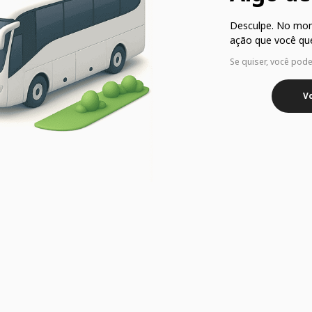
Desculpe. No mo
ação que você que
Se quiser, você pod
Vo