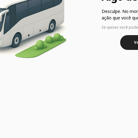
Desculpe. No mo
ação que você que
Se quiser, você pod
Vo