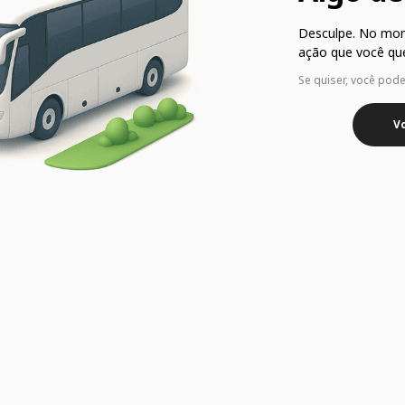
Desculpe. No mo
ação que você que
Se quiser, você pod
Vo