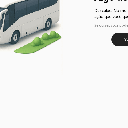
Desculpe. No mo
ação que você que
Se quiser, você pod
Vo