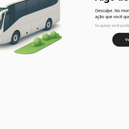
Desculpe. No mo
ação que você que
Se quiser, você pod
Vo