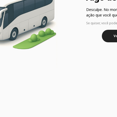
Desculpe. No mo
ação que você que
Se quiser, você pod
Vo