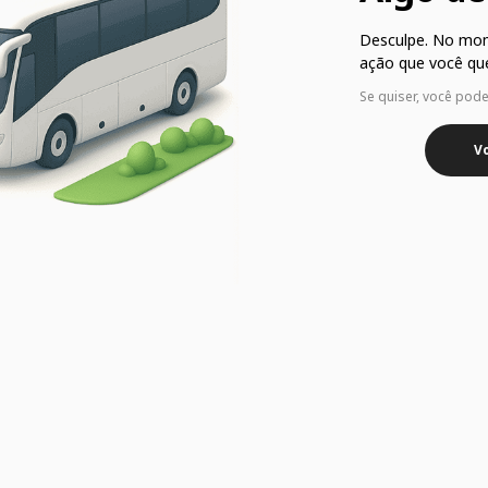
Desculpe. No mo
ação que você que
Se quiser, você pod
Vo