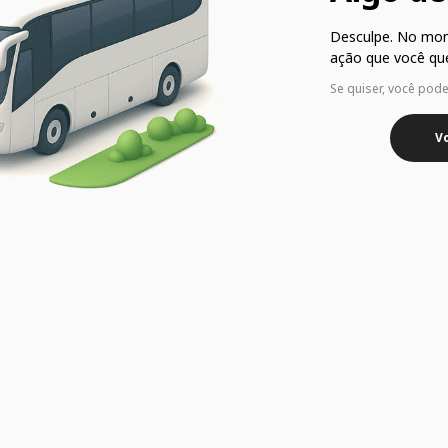
Desculpe. No mo
ação que você que
Se quiser, você pod
Vo