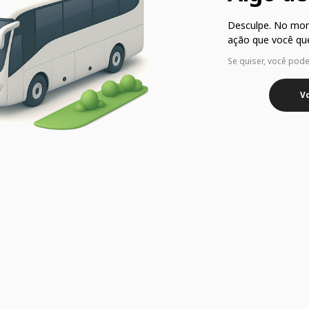
Desculpe. No mo
ação que você que
Se quiser, você pod
Vo